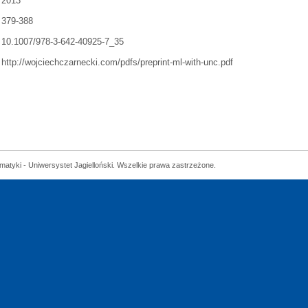
2013
379-388
10.1007/978-3-642-40925-7_35
http://wojciechczarnecki.com/pdfs/preprint-ml-with-unc.pdf
matyki - Uniwersystet Jagielloński. Wszelkie prawa zastrzeżone.