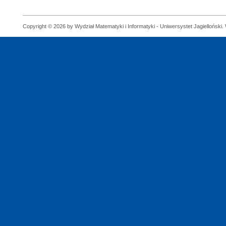
Copyright © 2026 by Wydział Matematyki i Informatyki - Uniwersystet Jagielloński