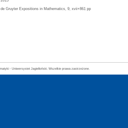
2013
de Gruyter Expositions in Mathematics, 9, xvii+861 pp
matyki - Uniwersystet Jagielloński. Wszelkie prawa zastrzeżone.