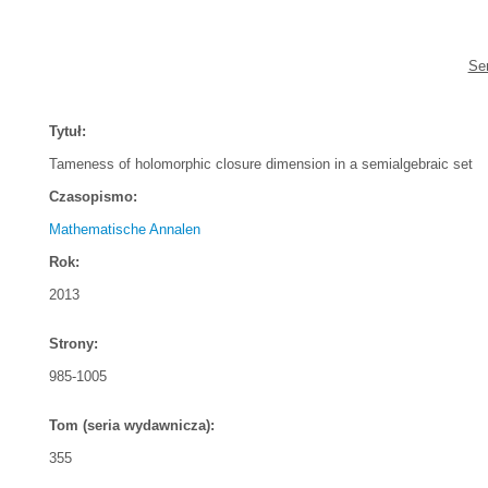
Se
Tytuł:
Tameness of holomorphic closure dimension in a semialgebraic set
Czasopismo:
Mathematische Annalen
Rok:
2013
Strony:
985-1005
Tom (seria wydawnicza):
355