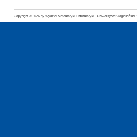
Copyright © 2026 by Wydział Matematyki i Informatyki - Uniwersystet Jagielloński