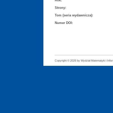
Rok:
Strony:
Tom (seria wydawnicza):
Numer DOI:
Copyright © 2026 by Wydział Matematyki i Infor