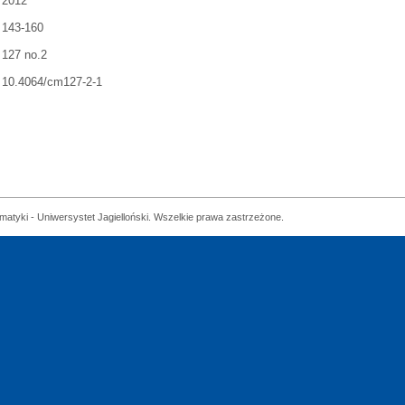
2012
143-160
127 no.2
10.4064/cm127-2-1
matyki - Uniwersystet Jagielloński. Wszelkie prawa zastrzeżone.