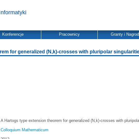
Informatyki
Konferencje
Pracownicy
Granty i Nagro
em for generalized (N,k)-crosses with pluripolar singulariti
A Hartogs type extension theorem for generalized (N,k)-crosses with pluripolar
Colloquium Mathematicum