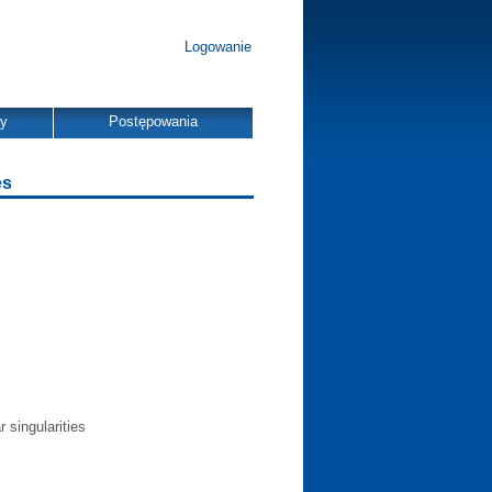
Logowanie
dy
Postępowania
es
 singularities