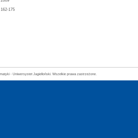
2009
162-175
matyki - Uniwersystet Jagielloński. Wszelkie prawa zastrzeżone.