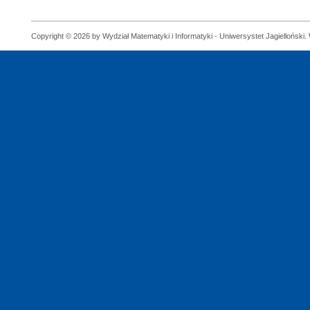
Copyright © 2026 by Wydział Matematyki i Informatyki - Uniwersystet Jagielloński