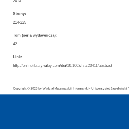
2013
Strony:
214-225
Tom (seria wydawnicza):
42
Link:
http://onlinelibrary.wiley.com/doi/10.1002/rsa.20411/abstract
Copyright © 2026 by Wydział Matematyki i Informatyki - Uniwersystet Jagielloński