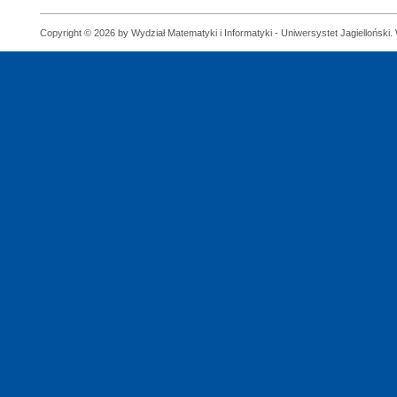
Copyright © 2026 by Wydział Matematyki i Informatyki - Uniwersystet Jagielloński