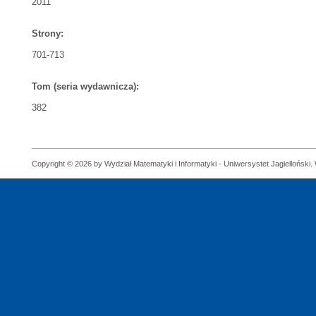
2011
Strony:
701-713
Tom (seria wydawnicza):
382
Copyright © 2026 by Wydział Matematyki i Informatyki - Uniwersystet Jagielloński