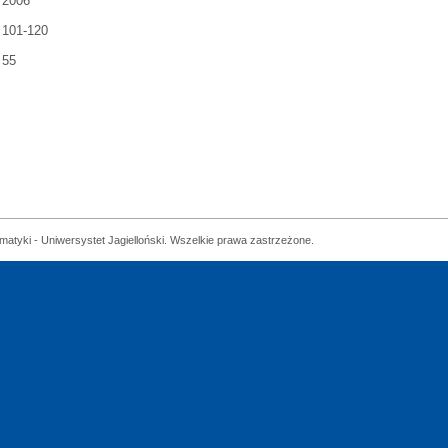
2006
101-120
55
matyki - Uniwersystet Jagielloński. Wszelkie prawa zastrzeżone.