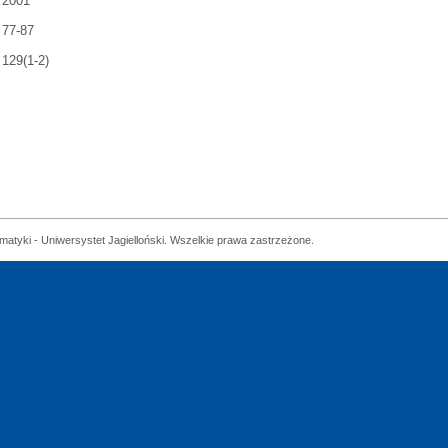
2001
77-87
129(1-2)
matyki - Uniwersystet Jagielloński. Wszelkie prawa zastrzeżone.