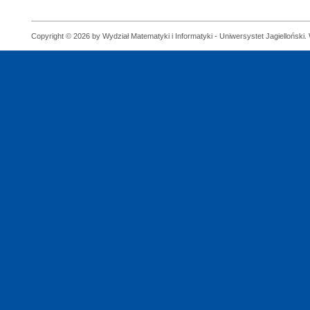
Copyright © 2026 by Wydział Matematyki i Informatyki - Uniwersystet Jagielloński