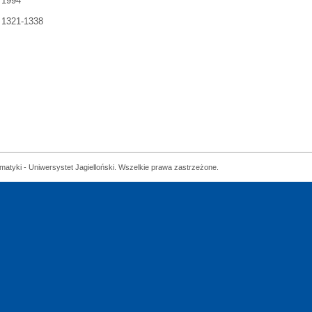
1994
1321-1338
matyki - Uniwersystet Jagielloński. Wszelkie prawa zastrzeżone.