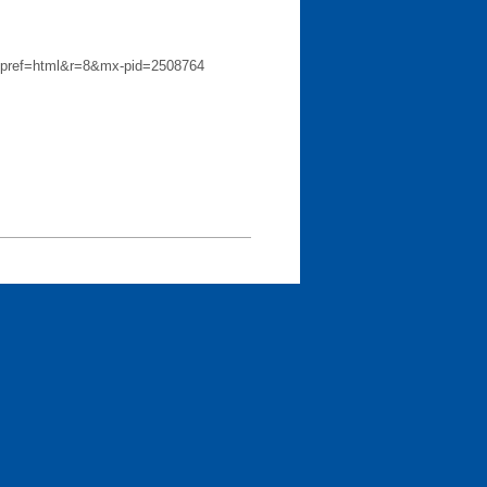
vfpref=html&r=8&mx-pid=2508764