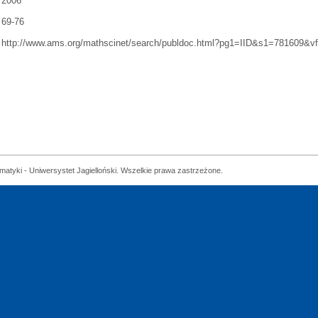
2006
69-76
http://www.ams.org/mathscinet/search/publdoc.html?pg1=IID&s1=781609&
matyki - Uniwersystet Jagielloński. Wszelkie prawa zastrzeżone.