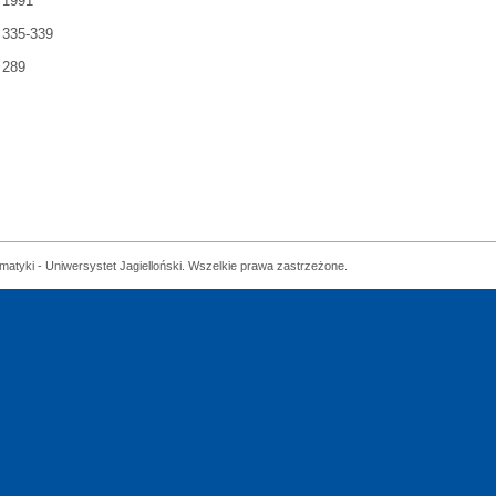
1991
335-339
289
matyki - Uniwersystet Jagielloński. Wszelkie prawa zastrzeżone.