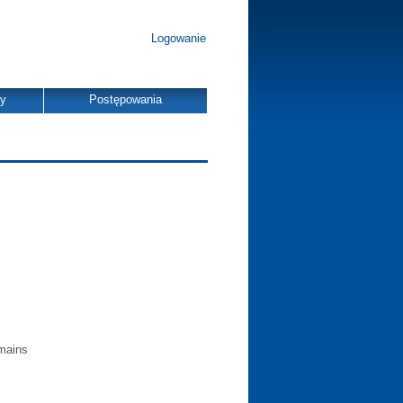
Logowanie
dy
Postępowania
omains