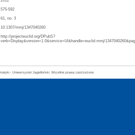
2012
575-592
61, no. 3
10.1307/mmj/1347040260
http://projecteuclid.org/DPubS?
verb=Display&version=1.0&service=UI&handle=euclid.mmj/1347040260&pag
matyki - Uniwersystet Jagielloński. Wszelkie prawa zastrzeżone.