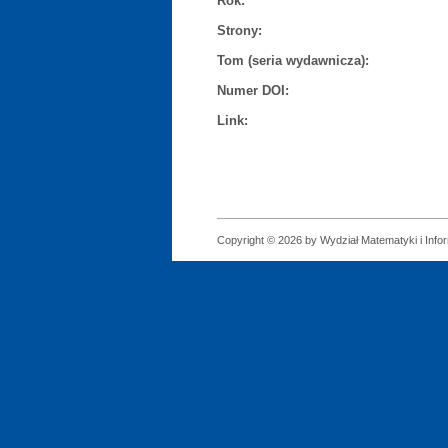
Rok:
Strony:
Tom (seria wydawnicza):
Numer DOI:
Link:
Copyright © 2026 by Wydział Matematyki i Infor