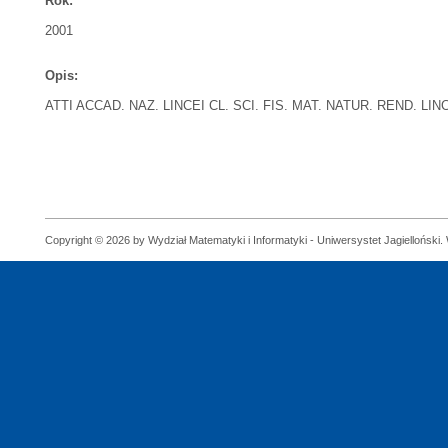
Rok:
2001
Opis:
ATTI ACCAD. NAZ. LINCEI CL. SCI. FIS. MAT. NATUR. REND. LINCEI 
Copyright © 2026 by Wydział Matematyki i Informatyki - Uniwersystet Jagielloński