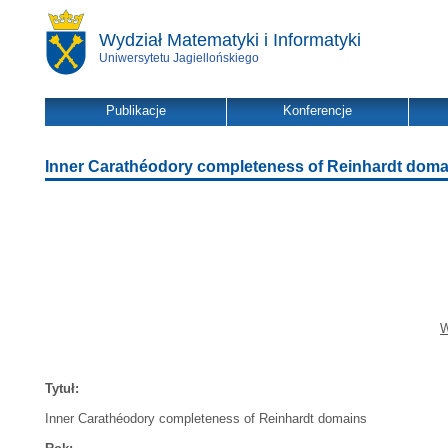
Wydział Matematyki i Informatyki
Uniwersytetu Jagiellońskiego
Publikacje
Konferencje
Inner Carathéodory completeness of Reinhardt doma
W
Tytuł:
Inner Carathéodory completeness of Reinhardt domains