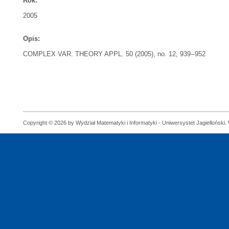
Rok:
2005
Opis:
COMPLEX VAR. THEORY APPL. 50 (2005), no. 12, 939--952
Copyright © 2026 by Wydział Matematyki i Informatyki - Uniwersystet Jagielloński