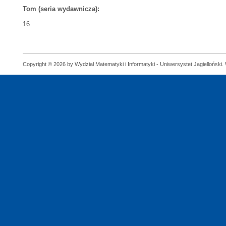
Tom (seria wydawnicza):
16
Copyright © 2026 by Wydział Matematyki i Informatyki - Uniwersystet Jagielloński