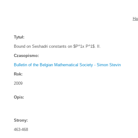
Ha
Tytuł:
Bound on Seshadri constants on $P^1x P^1$. II.
Czasopismo:
Bulletin of the Belgian Mathematical Society - Simon Stevin
Rok:
2009
Opis:
Strony:
463-468