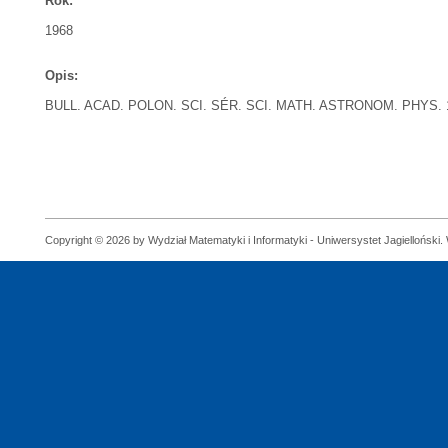
Rok:
1968
Opis:
BULL. ACAD. POLON. SCI. SÉR. SCI. MATH. ASTRONOM. PHYS. 16
Copyright © 2026 by Wydział Matematyki i Informatyki - Uniwersystet Jagielloński