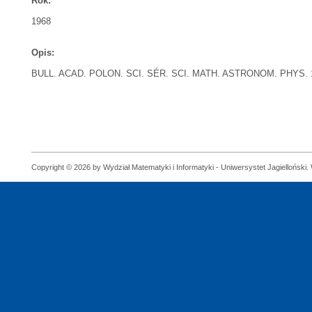
Rok:
1968
Opis:
BULL. ACAD. POLON. SCI. SÉR. SCI. MATH. ASTRONOM. PHYS. 16
Copyright © 2026 by Wydział Matematyki i Informatyki - Uniwersystet Jagielloński