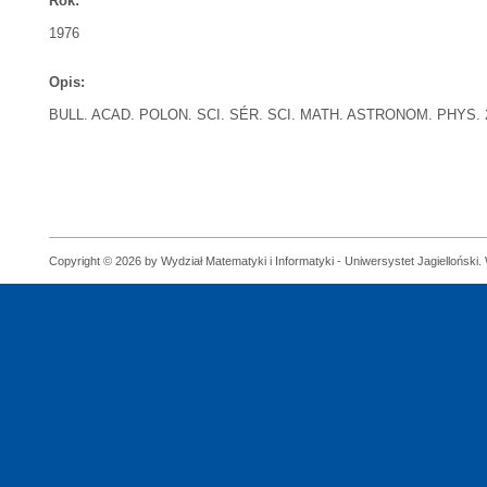
Rok:
1976
Opis:
BULL. ACAD. POLON. SCI. SÉR. SCI. MATH. ASTRONOM. PHYS. 24 (
Copyright © 2026 by Wydział Matematyki i Informatyki - Uniwersystet Jagielloński