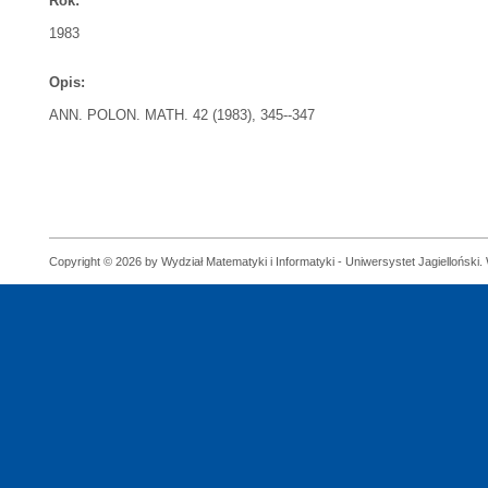
Rok:
1983
Opis:
ANN. POLON. MATH. 42 (1983), 345--347
Copyright © 2026 by Wydział Matematyki i Informatyki - Uniwersystet Jagielloński