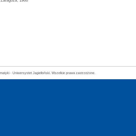
Zaragoza, 1988
matyki - Uniwersystet Jagielloński. Wszelkie prawa zastrzeżone.