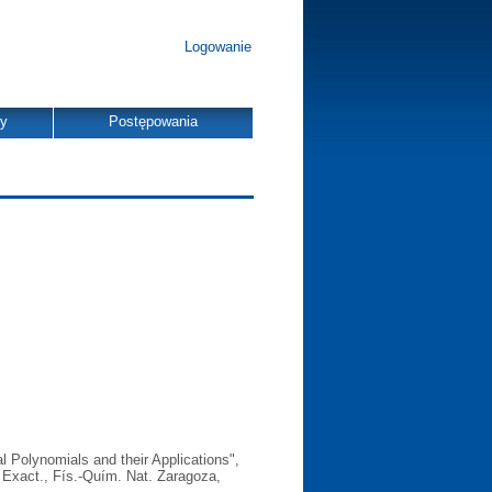
Logowanie
dy
Postępowania
ynomials and their Applications",
 Exact., Fís.-Quím. Nat. Zaragoza,