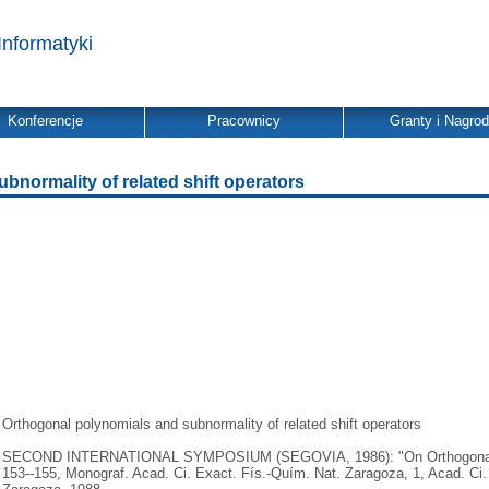
Informatyki
Konferencje
Pracownicy
Granty i Nagro
bnormality of related shift operators
Orthogonal polynomials and subnormality of related shift operators
SECOND INTERNATIONAL SYMPOSIUM (SEGOVIA, 1986): "On Orthogonal Pol
153--155, Monograf. Acad. Ci. Exact. Fís.-Quím. Nat. Zaragoza, 1, Acad. Ci.