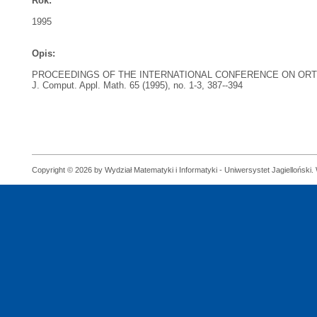
Rok:
1995
Opis:
PROCEEDINGS OF THE INTERNATIONAL CONFERENCE ON ORTH
J. Comput. Appl. Math. 65 (1995), no. 1-3, 387--394
Copyright © 2026 by Wydział Matematyki i Informatyki - Uniwersystet Jagielloński