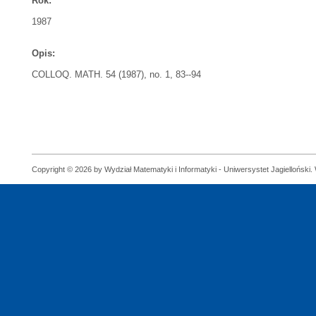
Rok:
1987
Opis:
COLLOQ. MATH. 54 (1987), no. 1, 83--94
Copyright © 2026 by Wydział Matematyki i Informatyki - Uniwersystet Jagielloński