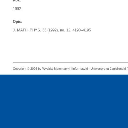
Rok:
1992
Opis:
J. MATH. PHYS. 33 (1992), no. 12, 4190--4195
Copyright © 2026 by Wydział Matematyki i Informatyki - Uniwersystet Jagielloński