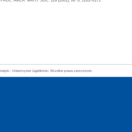
PROC. AMER. MATH. SOC. 129 (2001), no. 8, 2261--2271
matyki - Uniwersystet Jagielloński. Wszelkie prawa zastrzeżone.