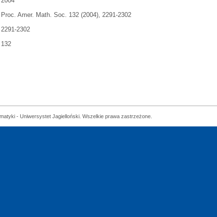
2004
Proc. Amer. Math. Soc. 132 (2004), 2291-2302
2291-2302
132
matyki - Uniwersystet Jagielloński. Wszelkie prawa zastrzeżone.