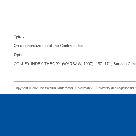
Tytuł:
On a generalization of the Conley index
Opis:
CONLEY INDEX THEORY (WARSAW, 1997), 157--171, Banach Center P
Copyright © 2026 by Wydział Matematyki i Informatyki - Uniwersystet Jagielloński