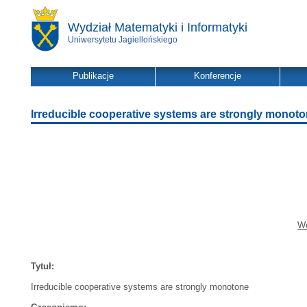
Wydział Matematyki i Informatyki
Uniwersytetu Jagiellońskiego
Publikacje
Konferencje
Irreducible cooperative systems are strongly monot
Wo
Tytuł:
Irreducible cooperative systems are strongly monotone