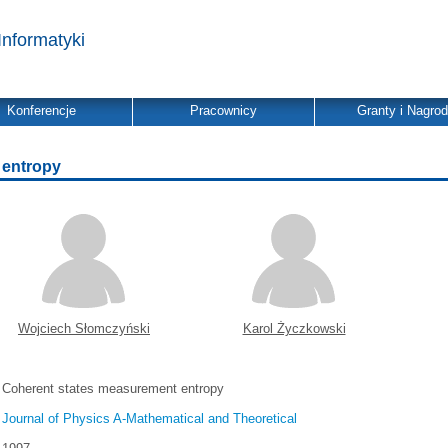
Informatyki
Konferencje
Pracownicy
Granty i Nagro
 entropy
Wojciech Słomczyński
Karol Życzkowski
Coherent states measurement entropy
Journal of Physics A-Mathematical and Theoretical