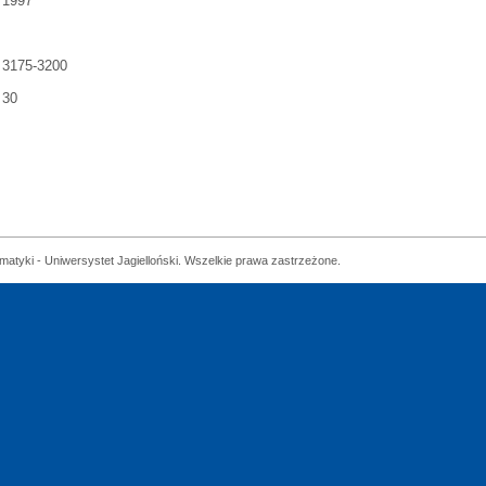
1997
3175-3200
30
matyki - Uniwersystet Jagielloński. Wszelkie prawa zastrzeżone.