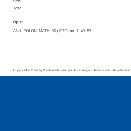
Rok:
1979
Opis:
ANN. POLON. MATH. 36 (1979), no. 1, 49--53
Copyright © 2026 by Wydział Matematyki i Informatyki - Uniwersystet Jagielloński