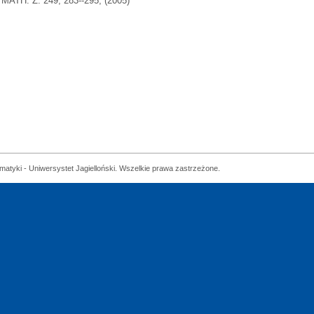
MATH. Z. 249, 283--295, (2005)
matyki - Uniwersystet Jagielloński. Wszelkie prawa zastrzeżone.