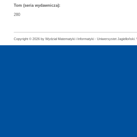
Tom (seria wydawnicza):
280
Copyright © 2026 by Wydział Matematyki i Informatyki - Uniwersystet Jagielloński