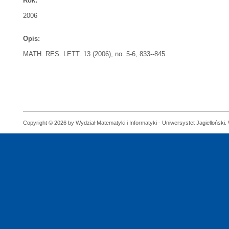
Rok:
2006
Opis:
MATH. RES. LETT. 13 (2006), no. 5-6, 833--845.
Copyright © 2026 by Wydział Matematyki i Informatyki - Uniwersystet Jagielloński