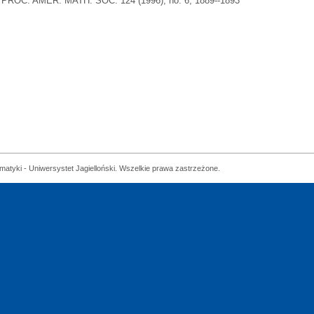
PROC. AMER. MATH. SOC. 124 (1996), no. 6, 1889--1893
matyki - Uniwersystet Jagielloński. Wszelkie prawa zastrzeżone.