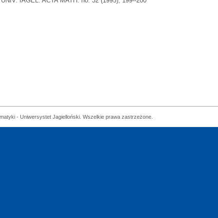
UNIV. IAGEL. ACTA MATH. no. 32 (1995), 199--200
matyki - Uniwersystet Jagielloński. Wszelkie prawa zastrzeżone.