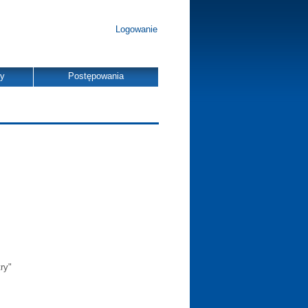
Logowanie
dy
Postępowania
ry"