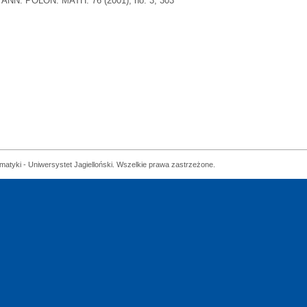
ANN. POLON. MATH. 76 (2001), no. 3, 303
matyki - Uniwersystet Jagielloński. Wszelkie prawa zastrzeżone.