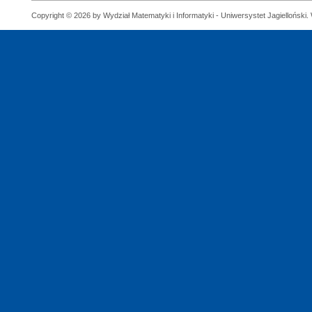
Copyright © 2026 by Wydział Matematyki i Informatyki - Uniwersystet Jagielloński