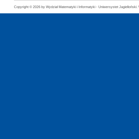
Copyright © 2026 by Wydział Matematyki i Informatyki - Uniwersystet Jagielloński