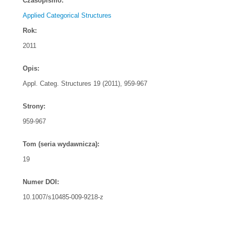
Czasopismo:
Applied Categorical Structures
Rok:
2011
Opis:
Appl. Categ. Structures 19 (2011), 959-967
Strony:
959-967
Tom (seria wydawnicza):
19
Numer DOI:
10.1007/s10485-009-9218-z