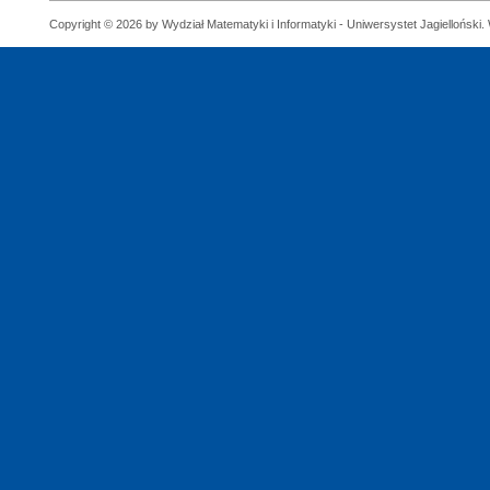
Copyright © 2026 by Wydział Matematyki i Informatyki - Uniwersystet Jagielloński