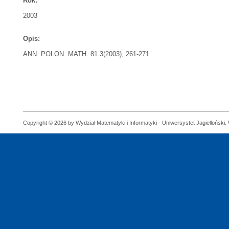
Rok:
2003
Opis:
ANN. POLON. MATH. 81.3(2003), 261-271
Copyright © 2026 by Wydział Matematyki i Informatyki - Uniwersystet Jagielloński