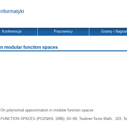
Informatyki
Konferencje
Pracownicy
Granty i Nagro
in modular function spaces
On polynomial approximation in modular function spaces
FUNCTION SPACES (POZNAN, 1986), 63--68, Teubner-Texte Math., 103, Teu