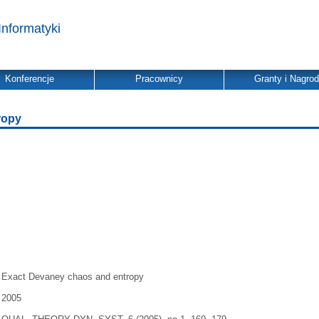
Informatyki
Konferencje
Pracownicy
Granty i Nagro
ropy
Exact Devaney chaos and entropy
2005