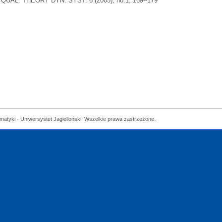
QUAL. THEORY DYN. SYST. 6 (2005), no.1, 169--179
matyki - Uniwersystet Jagielloński. Wszelkie prawa zastrzeżone.