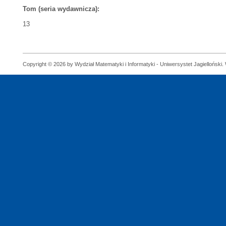
Tom (seria wydawnicza):
13
Copyright © 2026 by Wydział Matematyki i Informatyki - Uniwersystet Jagielloński