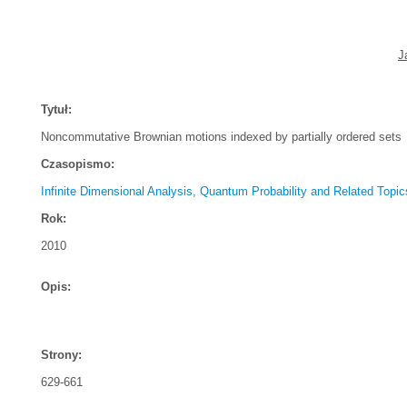
J
Tytuł:
Noncommutative Brownian motions indexed by partially ordered sets
Czasopismo:
Infinite Dimensional Analysis, Quantum Probability and Related Topic
Rok:
2010
Opis:
Strony:
629-661