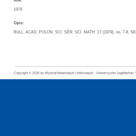
Rok:
1979
Opis:
BULL. ACAD. POLON. SCI. SÉR. SCI. MATH. 27 (1979), no. 7-8, 583
Copyright © 2026 by Wydział Matematyki i Informatyki - Uniwersystet Jagielloński