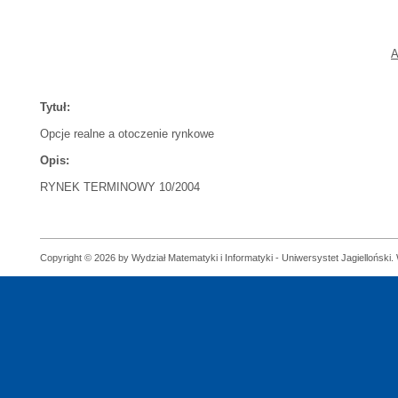
A
Tytuł:
Opcje realne a otoczenie rynkowe
Opis:
RYNEK TERMINOWY 10/2004
Copyright © 2026 by Wydział Matematyki i Informatyki - Uniwersystet Jagielloński