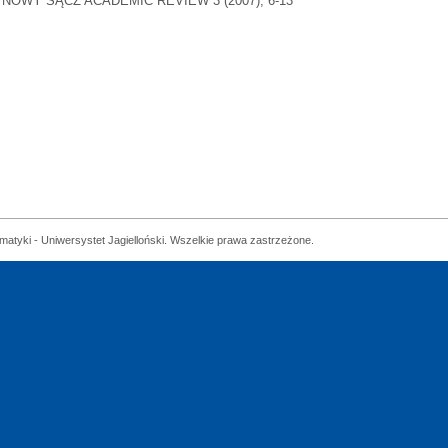
NOWY SĄCZ ACADEMIC REVIEW 3 (2007), 6-13
matyki - Uniwersystet Jagielloński. Wszelkie prawa zastrzeżone.